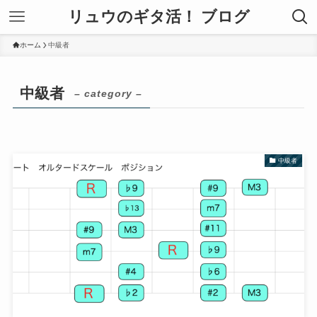
リュウのギタ活！ ブログ
ホーム
中級者
中級者
– category –
中級者