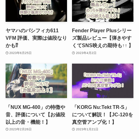
ヤマハのパシフィカ611
Fender Player Plusシリー
VFM 評価、実際は値段なり
ズ製品レビュー【弾きやす
かも⁉
くてSNS映えの期待も↑↑ 】
2023年6月25日
2023年4月2日
「NUX MG-400」の特徴や
「KORG Nu:Tekt TR-S」
音、評価について【お値段
について解説！【JC-120を
以上の音・機能！】
真空管アンプ化！】
2023年2月26日
2023年1月21日