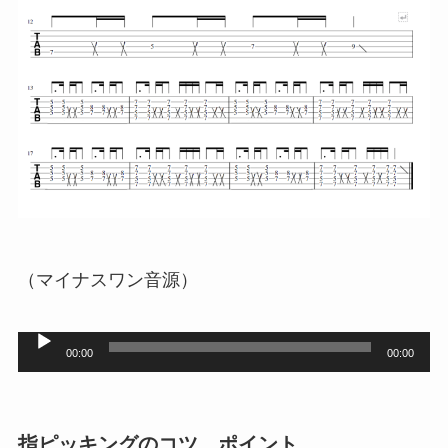
（マイナスワン音源）
音
00:00
00:00
声
プ
レ
指ピッキングのコツ、ポイント