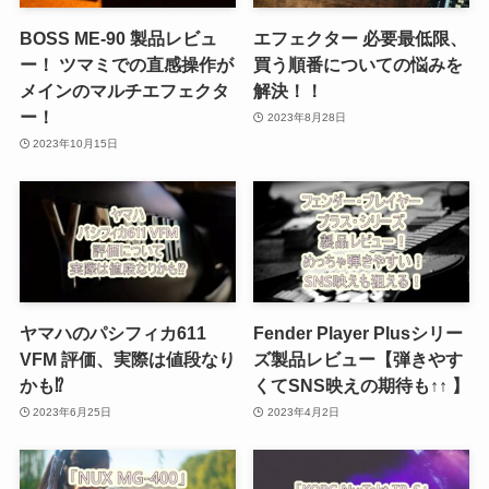
BOSS ME-90 製品レビュ
エフェクター 必要最低限、
ー！ ツマミでの直感操作が
買う順番についての悩みを
メインのマルチエフェクタ
解決！！
ー！
2023年8月28日
2023年10月15日
ヤマハのパシフィカ611
Fender Player Plusシリー
VFM 評価、実際は値段なり
ズ製品レビュー【弾きやす
かも⁉
くてSNS映えの期待も↑↑ 】
2023年6月25日
2023年4月2日