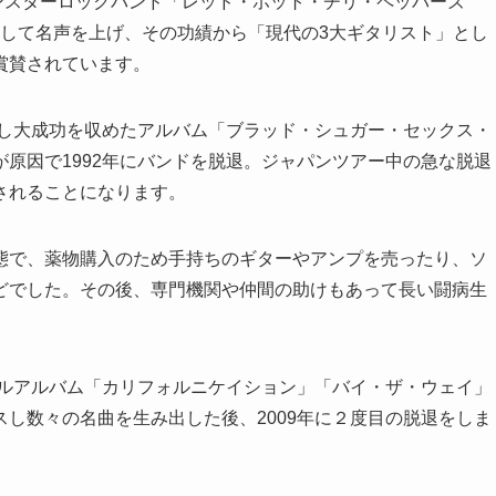
)とは、モンスターロックバンド「レッド・ホット・チリ・ペッパーズ
タリストとして名声を上げ、その功績から「現代の3大ギタリスト」とし
賞賛されています。
し大成功を収めたアルバム「ブラッド・シュガー・セックス・
原因で1992年にバンドを脱退。ジャパンツアー中の急な脱退
されることになります。
態で、薬物購入のため手持ちのギターやアンプを売ったり、ソ
どでした。その後、専門機関や仲間の助けもあって長い闘病生
ナルアルバム「カリフォルニケイション」「バイ・ザ・ウェイ」
し数々の名曲を生み出した後、2009年に２度目の脱退をしま