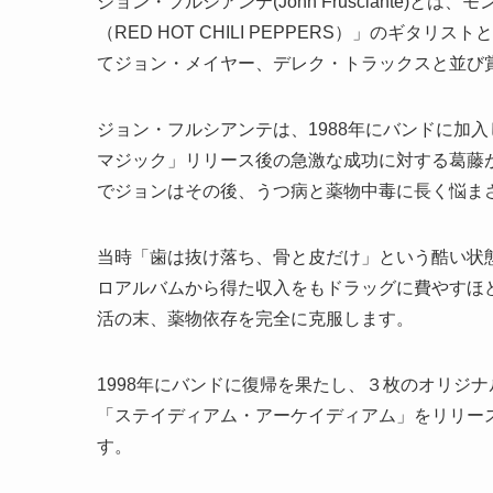
ジョン・フルシアンテ(John Frusciante
（RED HOT CHILI PEPPERS）」のギ
てジョン・メイヤー、デレク・トラックスと並び
ジョン・フルシアンテは、
1988年に
バンド
に加入
マジック」リリース後の急激な成功に対する葛藤が
でジョンはその後、うつ病と薬物中毒に長く悩ま
当時「歯は抜け落ち、骨と皮だけ」という酷い状
ロアルバムから得た収入をもドラッグに費やすほ
活の末、薬物依存を完全に克服します。
1998年にバンドに復帰を果たし、３枚のオリジ
「ステイディアム・アーケイディアム」をリリース
す。