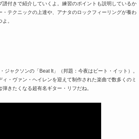
ブ譜付きで紹介していくよ。練習のポイントも説明しているか
ー・テクニックの上達や、アナタのロックフィーリングが養わ
つよ。
ル・ジャクソンの「Beat It」（邦題：今夜はビート・イット）。
ディ・ヴァン・ヘイレンを迎えて制作された楽曲で数多くのミ
は弾きたくなる超有名ギター・リフだね。